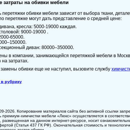
 затраты на обивки мебели
 перетяжки обивки мебели зависит от выбора ткани, дета
по перетяжке могут дать представление о средней цене:
ивана, кресла: 5000-19000 каждая.
столовой: 9000-19000 .
2000-65000.
000–150000.
секционный диван: 80000–350000.
ены в компании, занимающейся перетяжкой мебели в Москв
 на затратах.
 замены обивки еще не наступил, вызовите службу
химчист
 в рубрику
09-2026. Копирование материалов сайта без активной ссылки запр
ь премиум-химчистки мебели «Люкс» осуществляется в соответств
 размещенная на данном интернет-ресурсе, носит ознакомительный
фертой (Статья 437 ГК РФ). Окончательная стоимость и технологич
кспресс-тестов обивки.