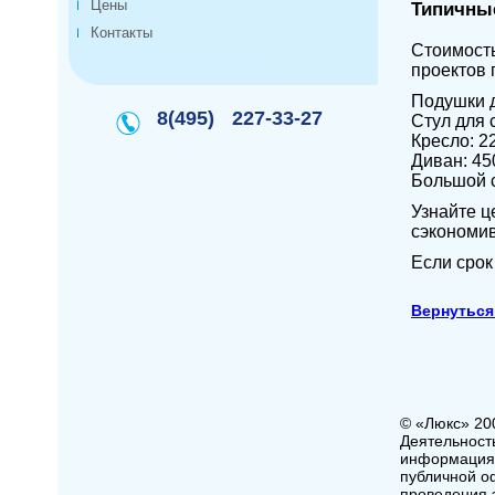
Цены
Типичные
Контакты
Стоимость
проектов 
Подушки д
8(495)
227-33-27
Стул для 
Кресло: 2
Диван: 45
Большой 
Узнайте ц
сэкономив
Если срок
Вернуться
© «Люкс» 20
Деятельност
информация,
публичной о
проведения э