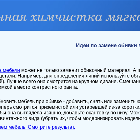
Идеи по замене обивки
а мебели
может не только заменит обивочный материал. А п
детали. Например, для определения линий используйте обт
й). Лучше всего она смотрится на крупном диване. Смешанн
омкой вместо контрастного ранта.
новить мебель при обивке - добавить, снять или заменить ю
еперь смотрится приземистой или устаревшей из-за коротк
бы она выглядела изящно, добавьте окантовку по низу. Мо
винтажного вида (убрать их, чтобы модернизировать издели