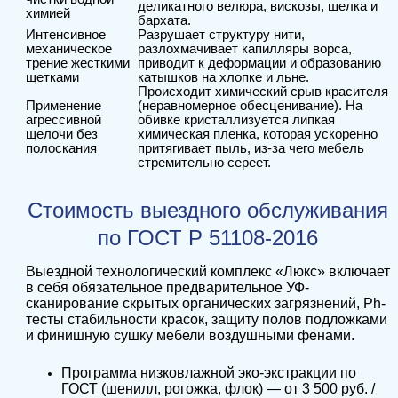
деликатного велюра, вискозы, шелка и
химией
бархата.
Интенсивное
Разрушает структуру нити,
механическое
разлохмачивает капилляры ворса,
трение жесткими
приводит к деформации и образованию
щетками
катышков на хлопке и льне.
Происходит химический срыв красителя
Применение
(неравномерное обесценивание). На
агрессивной
обивке кристаллизуется липкая
щелочи без
химическая пленка, которая ускоренно
полоскания
притягивает пыль, из-за чего мебель
стремительно сереет.
Стоимость выездного обслуживания
по ГОСТ Р 51108-2016
Выездной технологический комплекс «Люкс» включает
в себя обязательное предварительное УФ-
сканирование скрытых органических загрязнений, Ph-
тесты стабильности красок, защиту полов подложками
и финишную сушку мебели воздушными фенами.
Программа низковлажной эко-экстракции по
ГОСТ (шенилл, рогожка, флок) — от 3 500 руб. /