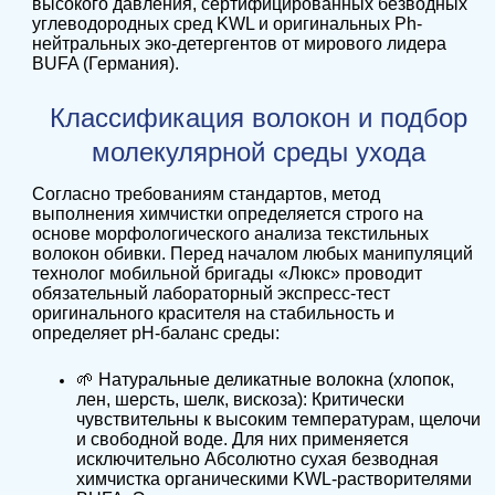
высокого давления, сертифицированных безводных
углеводородных сред KWL и оригинальных Ph-
нейтральных эко-детергентов от мирового лидера
BUFA (Германия).
Классификация волокон и подбор
молекулярной среды ухода
Согласно требованиям стандартов, метод
выполнения химчистки определяется строго на
основе морфологического анализа текстильных
волокон обивки. Перед началом любых манипуляций
технолог мобильной бригады «Люкс» проводит
обязательный лабораторный экспресс-тест
оригинального красителя на стабильность и
определяет pH-баланс среды:
🌱 Натуральные деликатные волокна (хлопок,
лен, шерсть, шелк, вискоза): Критически
чувствительны к высоким температурам, щелочи
и свободной воде. Для них применяется
исключительно Абсолютно сухая безводная
химчистка органическими KWL-растворителями