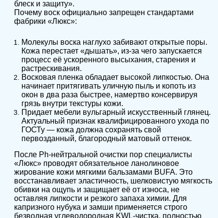
блеск и защиту».
Почему воск официально запрещен стандартами
фабрики «Люкс»:
Молекулы воска наглухо забивают открытые поры.
Кожа перестает «дышать», из-за чего запускается
процесс её ускоренного высыхания, старения и
растрескивания.
Восковая пленка обладает высокой липкостью. Она
начинает притягивать уличную пыль и копоть из
окон в два раза быстрее, намертво консервируя
грязь внутри текстуры кожи.
Придает мебели вульгарный искусственный глянец.
Актуальный признак квалифицированного ухода по
ГОСТу — кожа должна сохранять свой
первозданный, благородный матовый оттенок.
После Ph-нейтральной очистки пор специалисты
«Люкс» проводят обязательное ланолиновое
жирование кожи мягкими бальзамами BUFA. Это
восстанавливает эластичность, шелковистую мягкость
обивки на ощупь и защищает её от износа, не
оставляя липкости и резкого запаха химии. Для
капризного нубука и замши применяется строго
безводная углеводородная KWL-чистка, полностью