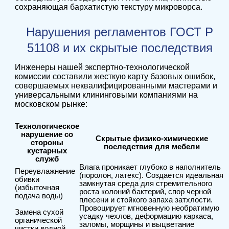
сохраняющая бархатистую текстуру микроворса.
Нарушения регламентов ГОСТ Р
51108 и их скрытые последствия
Инженеры нашей экспертно-технологической
комиссии составили жесткую карту базовых ошибок,
совершаемых неквалифицированными мастерами и
универсальными клининговыми компаниями на
московском рынке:
Технологическое
нарушение со
Скрытые физико-химические
стороны
последствия для мебели
кустарных
служб
Влага проникает глубоко в наполнитель
Переувлажнение
(поролон, латекс). Создается идеальная
обивки
замкнутая среда для стремительного
(избыточная
роста колоний бактерий, спор черной
подача воды)
плесени и стойкого запаха затхлости.
Провоцирует мгновенную необратимую
Замена сухой
усадку чехлов, деформацию каркаса,
органической
заломы, морщины и выцветание
чистки водной