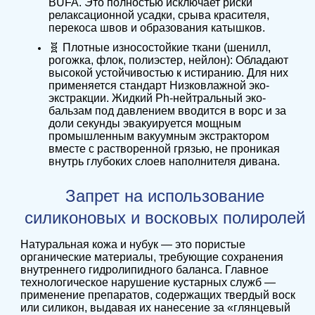
BUFA. Это полностью исключает риски
релаксационной усадки, срыва красителя,
перекоса швов и образования катышков.
🧬 Плотные износостойкие ткани (шенилл,
рогожка, флок, полиэстер, нейлон): Обладают
высокой устойчивостью к истиранию. Для них
применяется стандарт Низковлажной эко-
экстракции. Жидкий Ph-нейтральный эко-
бальзам под давлением вводится в ворс и за
доли секунды эвакуируется мощным
промышленным вакуумным экстрактором
вместе с растворенной грязью, не проникая
внутрь глубоких слоев наполнителя дивана.
Запрет на использование
силиконовых и восковых полиролей
Натуральная кожа и нубук — это пористые
органические материалы, требующие сохранения
внутреннего гидролипидного баланса. Главное
технологическое нарушение кустарных служб —
применение препаратов, содержащих твердый воск
или силикон, выдавая их нанесение за «глянцевый