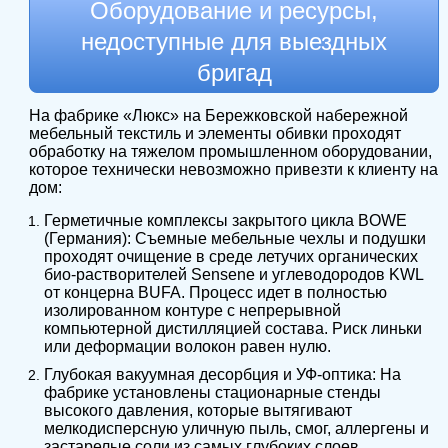
Оборудование и ресурсы,
недоступные для выездных
бригад
На фабрике «Люкс» на Бережковской набережной
мебельный текстиль и элементы обивки проходят
обработку на тяжелом промышленном оборудовании,
которое технически невозможно привезти к клиенту на
дом:
Герметичные комплексы закрытого цикла BOWE
(Германия): Съемные мебельные чехлы и подушки
проходят очищение в среде летучих органических
био-растворителей Sensene и углеводородов KWL
от концерна BUFA. Процесс идет в полностью
изолированном контуре с непрерывной
компьютерной дистилляцией состава. Риск линьки
или деформации волокон равен нулю.
Глубокая вакуумная десорбция и УФ-оптика: На
фабрике установлены стационарные стенды
высокого давления, которые вытягивают
мелкодисперсную уличную пыль, смог, аллергены и
застарелые соли из самых глубоких слоев