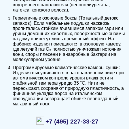
внутреннего наполнителя (пенополиуретана,
латекса, конского волоса).
Герметичные озоновые боксы (Тотальный детокс
запахов): Если мебельные подушки насквозь
пропитались стойким въевшимся запахом гари или
урины домашних животных, поверхностные энзимы
на дому принесут лишь временный эффект. На
фабрике изделия помещаются в озоновую камеру,
где летучий газ O₃ полностью уничтожает источник
вони, споры плесени и анаэробные бактерии на
молекулярном уровне.
Программируемые климатические камеры сушки:
Изделия высушиваются в расправленном виде при
автоматическом контроле уровня влажности и
стабильной температуре до 35 °C. Нити не
пересыхают, сохраняют природную пластичность, а
финишная укладка ворса на итальянском
оборудовании возвращает обивке первозданный
магазинный лоск.
+7 (495) 227-33-27