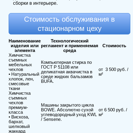
сборки в интерьере.
Стоимость обслуживания в
стационарном цеху
Наименование
Технологический
изделия или
регламент и применяемая
Стоимость
элемента
среда
Химчистка
съемных
Компьютерная стирка по
мебельных
ГОСТ Р 51108 или
чехлов
от 3 500 руб. /
деликатная аквачистка в
• Натуральный
м²
среде жидких бальзамов
хлопок, лен,
BUFA.
смесовые
ткани
Химчистка
съемных
чехлов
Машины закрытого цикла
премиум-
BOWE. Абсолютно сухой
от 6 500 руб. /
класса
углеводородный уход KWL
м²
• Вискоза,
/ Sensene.
бархат,
шелковый
жаккард