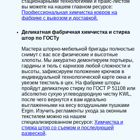
стационарными технологиями и прайс-листом
вы можете на нашем главном ресурсе:
Профессиональная химчистка ковров на
фабрике с вывозом и доставкой.
Деликатная фабричная химчистка и стирка
штор по ГОСТу
Мастера шторно-мебельной бригады полностью
снимут с вас все физические и высотные
хлопоты. Мы аккуратно демонтируем портьеры,
гардины и тюль с карнизов любой сложности и
высоты, зафиксируем положение крючков в
индивидуальной технологической карте окна и
увезем текстиль в цех. На фабрике шторы
пройдут деликатную стирку по ГОСТ Р 51108 или
абсолютно сухую углеводородную чистку KWL,
после чего вернутся к вам идеально
выглаженными на весу воздушными пушками
Ergin. Изучить регламенты ухода за оконным
текстилем можно на нашем
специализированном ресурсе:
Химчистка и
стирка штор со съемом и последующей
развеской
.