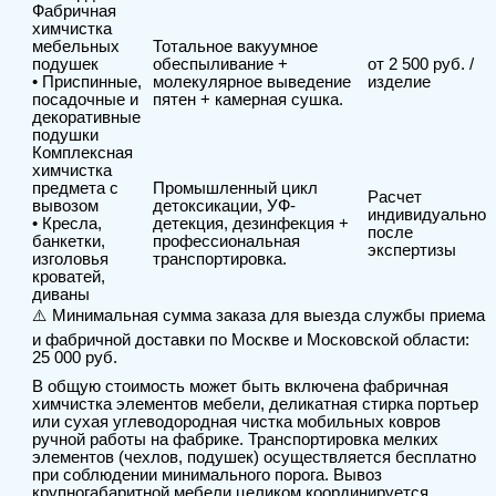
Фабричная
химчистка
мебельных
Тотальное вакуумное
подушек
обеспыливание +
от 2 500 руб. /
• Приспинные,
молекулярное выведение
изделие
посадочные и
пятен + камерная сушка.
декоративные
подушки
Комплексная
химчистка
предмета с
Промышленный цикл
Расчет
вывозом
детоксикации, УФ-
индивидуально
• Кресла,
детекция, дезинфекция +
после
банкетки,
профессиональная
экспертизы
изголовья
транспортировка.
кроватей,
диваны
⚠️ Минимальная сумма заказа для выезда службы приема
и фабричной доставки по Москве и Московской области:
25 000 руб.
В общую стоимость может быть включена фабричная
химчистка элементов мебели, деликатная стирка портьер
или сухая углеводородная чистка мобильных ковров
ручной работы на фабрике. Транспортировка мелких
элементов (чехлов, подушек) осуществляется бесплатно
при соблюдении минимального порога. Вывоз
крупногабаритной мебели целиком координируется