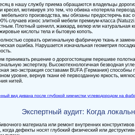
сяц в нашу службу приема обращаются владельцы дорогих
и кресел, мотивируя это тем, что обивка «потеряла первоз
мебельного производства, мы обязаны предостеречь вас 
90% случаев износ элитной мебели премиум-класса (Natuzzi, 
тным. Плотный шенилл, жаккард, велюр или натуральная к
ожировые кислоты тела и бытовую копоть.
олностью сорвать оригинальную фабричную ткань и замени
ческая ошибка. Нарушается изначальная геометрия посадки
ость.
м принимать решение о дорогостоящем перешиве полотна,
нальную экспертизу. Высокотехнологичная безводная угл
ная эко-экстракция составами BUFA (Германия) способны
ном уровне, вернув ткани её первозданную яркость, мягкос
ия нитей.
Экспертный аудит: Когда локаль
ивочного материала или ремонт внутренних конструктивов
, когда дефекты носят глубокий физический или деструкти