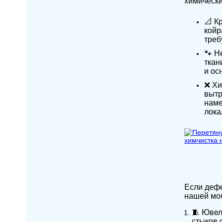
химически
📐 К
койр
треб
🐾 Н
ткан
и ос
❌ Хи
вытр
наме
лока
Если дефе
нашей моб
🧵 Ювел
стыков 