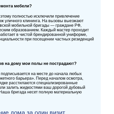
ремонта мебели?
оэтому полностью исключили привлечение
рж уличного клининга. На вызовы выезжают
вской мобильной бригады — граждане РФ,
еским образованием. Каждый мастер проходит
работает в чистой брендированной униформе,
енциальности при посещении частных резиденций
ов на дому мои полы не пострадают?
й подписывается на месте до начала любых
кетного барьера». Перед началом осмотра,
рядке расстилаются специализированные
или залить жидкостями ваш дорогой дубовый
 Наша бригада несет полную материальную
ие дома за один визит