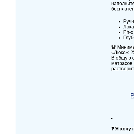
наполните
бесплатен
Ручн
Лока
Ph-о
Глуб
🚨 Миним
«Люкс»: 2
В общую с
матрасов 
раствори
В
❓ Я хочу