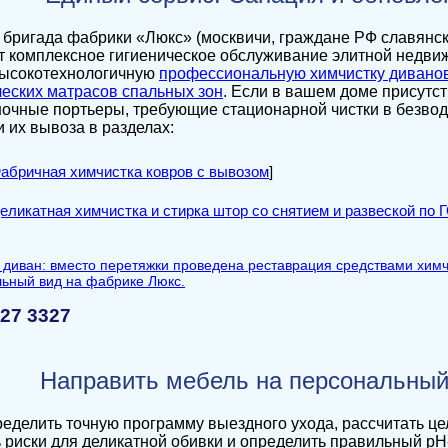
бригада фабрики «Люкс» (москвичи, граждане РФ славянск
т комплексное гигиеническое обслуживание элитной недв
высокотехнологичную
профессиональную химчистку диванов
еских матрасов спальных зон
. Если в вашем доме присутс
очные портьеры, требующие стационарной чистки в безводн
 их вывоза в разделах:
абричная химчистка ковров с вывозом
]
еликатная химчистка и стирка штор со снятием и развеской по 
227 3327
Направить мебель на персональный
еделить точную программу выездного ухода, рассчитать це
 риски для деликатной обивки и определить правильный pH