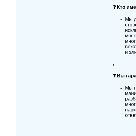
❓ Кто им
Мы д
стор
искл
моск
мног
вежл
и эл
❓ Вы гар
Мы г
мани
разб
мног
парк
отве