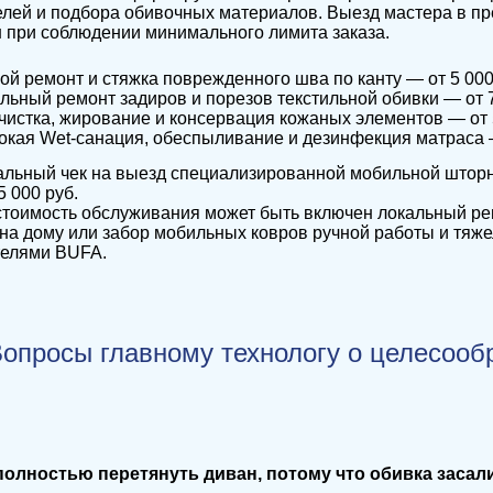
лей и подбора обивочных материалов. Выезд мастера в пре
 при соблюдении минимального лимита заказа.
ой ремонт и стяжка поврежденного шва по канту — от 5 000 ру
льный ремонт задиров и порезов текстильной обивки — от 7 
чистка, жирование и консервация кожаных элементов — от 5
окая Wet-санация, обеспыливание и дезинфекция матраса — 
альный чек на выезд специализированной мобильной штор
5 000 руб.
тоимость обслуживания может быть включен локальный рем
на дому или забор мобильных ковров ручной работы и тяже
телями BUFA.
опросы главному технологу о целесооб
 полностью перетянуть диван, потому что обивка заса