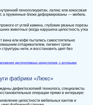
нутренний пенополиуретан, латекс или кокосовая
пит, а пружинные блоки деформированы — мебель
рожоги от углей камина, глубокие рваные порезы
ашних животных (когда нарушена целостность утка
от вина или кофе пытались самостоятельно
домашним отпаривателем, пигмент грязи
структуры нити, и восстановить цвет без
уги фабрики «Люкс»
ерждены дефектоскопией технолога, специалисты
сстановительные операции прямо в интерьере:
новление целостности мебельных кантов и
цвет фабричной строчки.