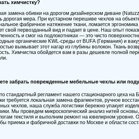
ать химчистку?
ая замена обивки на дорогом дизайнерском диване (Natuzzi, 
ь дорогая мера. При кустарном перешиве чехлов на объект
чальное фабричное натяжение ткани, ломается эргономика 
ет свой первозданный вид и падает в цене. Наш опыт показ
ленность и смог на подлокотниках — это чисто поверхност
одные органические KWL-среды от BUFA (Германия) и ваку
остью вымывает этот нагар из глубины волокон. Ткань возв
ость. Химчистка обойдется вам в разы дешевле полной пер
ли.
ете забрать поврежденные мебельные чехлы или подуш
это стандартный регламент нашего стационарного цеха на
ки требуется локальная замена фрагментов, ручное восст
ных чехлов, наша служба логистики бережно упакует издел
ики. Мы проведем микроскопический анализ нитей основы,
логам текстиля и выполним ремонт на ювелирном уровне. 
бы приема и фабричной доставки по Москве и области сост