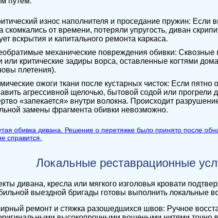
м путем:
ритический износ наполнителя и проседание пружин: Если в
а скомкались от времени, потеряли упругость, диван скри
ует вскрытия и капитального ремонта каркаса.
еобратимые механические повреждения обивки: Сквозные п
и или критические задиры ворса, оставленные когтями дом
новы плетения).
мические ожоги ткани после кустарных чисток: Если пятно 
авить агрессивной щелочью, бытовой содой или прогрели 
ртво «запекается» внутри волокна. Происходит разрушение 
льной замены фрагмента обивки невозможно.
Локальные реставрационные усл
кты дивана, кресла или мягкого изголовья кровати подтв
ильной выездной бригады готовы выполнить локальные во
ирный ремонт и стяжка разошедшихся швов: Ручное восста
оригинальными высокопрочными вощеными нитями точно в 