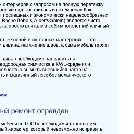
 интерьеров с запросом на полную перетяжку
данный вид, засалилась и потемнела».Как
от поспешных и экономически нецелесообразных
Roche Bobois, Albert&Shtein) является чисто
ожа просто впитали в себя многолетний уличный
ть её новой в кустарных мастерских — это
 дивана, натяжение швов, а сама мебель теряет
 диван необходимо направить на
еводородная химчистка в KWL-среде или
 полностью вымыть въевшийся нагар на
ть и магазинный лоск без механического
ный ремонт оправдан
 мебели по ГОСТу необходимы только в тех
вный характер, который невозможно исправить