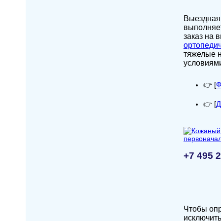
Выездная 
выполняе
заказ на 
ортопедич
тяжелые н
условиями
👉 [
Ф
👉 [
Д
+7 495 
Чтобы опр
исключить