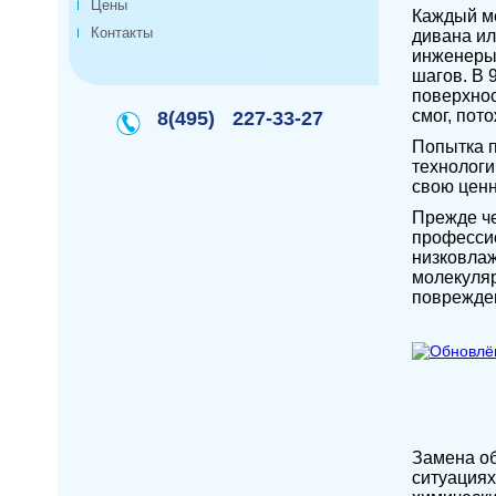
Цены
Каждый ме
Контакты
дивана ил
инженеры 
шагов. В 
поверхнос
смог, пот
8(495)
227-33-27
Попытка п
технологи
свою ценн
Прежде че
профессио
низковлаж
молекуляр
поврежден
Замена об
ситуациях