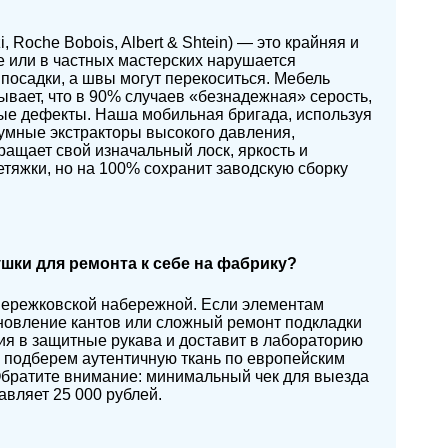
Roche Bobois, Albert & Shtein) — это крайняя и
е или в частных мастерских нарушается
посадки, а швы могут перекоситься. Мебель
ывает, что в 90% случаев «безнадежная» серость,
ные дефекты. Наша мобильная бригада, используя
умные экстракторы высокого давления,
ращает свой изначальный лоск, яркость и
етяжки, но на 100% сохранит заводскую сборку
ки для ремонта к себе на фабрику?
 Бережковской набережной. Если элементам
ановление кантов или сложный ремонт подкладки
ия в защитные рукава и доставит в лабораторию
 подберем аутентичную ткань по европейским
Обратите внимание: минимальный чек для выезда
авляет 25 000 рублей.