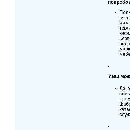
попробов
Полн
очен
изна
теря
заса
безв
полн
мягк
мебе
❓ Вы мож
Да, 
обив
съем
фабр
ката
служ