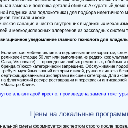
льная замена и подгонка деталей обивки: Аккуратный демо
ной подушки или подлокотника) для подбора идентичного 
иков текстиля и кожи.
ническая санация и чистка внутренних выдвижных механизм
лей и мелкодисперсных аллергенов из раскладных систем 
вигационное уведомление главного технолога для владель
Если мягкая мебель является подлинным антиквариатом, слож
реликвией старше 50 лет или выполнена из редких кож ультимат
Casa, Visionnaire) — проведение любых ремонтных, обойных и
бренда «Люкс» категорически запрещено. Обслуживание подо
требует музейных знаний истории стилей, ручного синтеза бе
сертифицированными экспертами высшей категории. Для эксп
на флагманский ресурс реставрации и перекраски антикварной
«Маэстро Клин».
Цены на локальные программ
нальной сметы формируется экспертом строго после прове