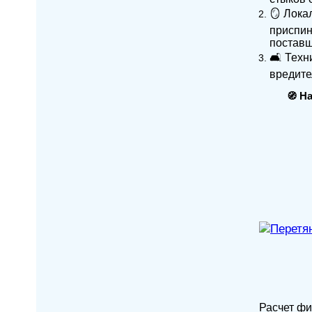
🪞 Лока
приспин
поставщ
🛋️ Тех
вредите
🧭
На
Расчет фи