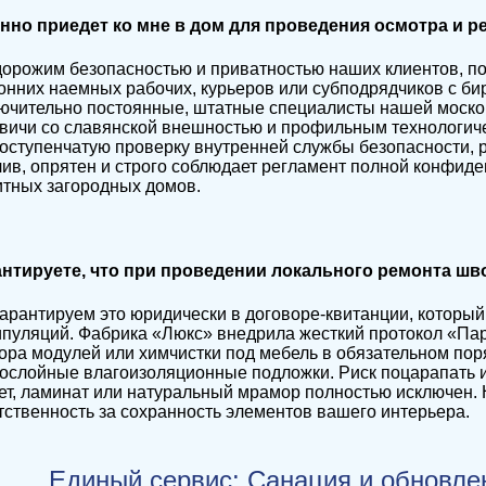
енно приедет ко мне в дом для проведения осмотра и 
орожим безопасностью и приватностью наших клиентов, п
онних наемных рабочих, курьеров или субподрядчиков с би
ючительно постоянные, штатные специалисты нашей моско
вичи со славянской внешностью и профильным технологич
оступенчатую проверку внутренней службы безопасности, 
ив, опрятен и строго соблюдает регламент полной конфид
итных загородных домов.
антируете, что при проведении локального ремонта шв
арантируем это юридически в договоре-квитанции, которы
пуляций. Фабрика «Люкс» внедрила жесткий протокол «Пар
ора модулей или химчистки под мебель в обязательном по
ослойные влагоизоляционные подложки. Риск поцарапать 
ет, ламинат или натуральный мрамор полностью исключен.
тственность за сохранность элементов вашего интерьера.
Единый сервис: Санация и обновлен