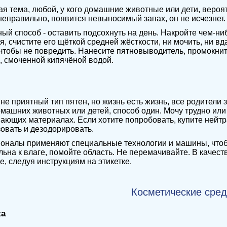
я тема, любой, у кого домашние животные или дети, вероя
неправильно, появится невыносимый запах, он не исчезнет.
ый способ - оставить подсохнуть на день. Накройте чем-ни
, счистите его щёткой средней жёсткости, ни мочить, ни в
 чтобы не повредить. Нанесите пятновыводитель, промокните
, смоченной кипячёной водой.
не приятный тип пятен, но жизнь есть жизнь, все родители 
домашних животных или детей, способ один. Мочу трудно ил
ающих материалах. Если хотите попробовать, купите нейтр
овать и дезодорировать.
налы применяют специальные технологии и машины, чтобы
льна к влаге, помойте область. Не перемачивайте. В качест
е, следуя инструкциям на этикетке.
К
осметические сред
ка