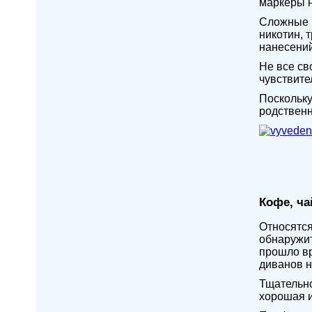
маркеры н
Сложные п
никотин, 
нанесений
Не все св
чувствите
Поскольку
родственн
Кофе, ча
Относятся
обнаружит
прошло вр
диванов н
Тщательно
хорошая и