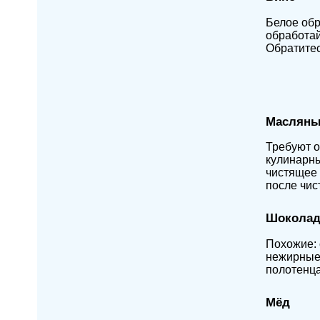
Белое обр
обработай
Обратитес
Маслян
Требуют о
кулинарн
чистящее 
после чис
Шокола
Похожие: 
нежирные.
полотенца
Мёд