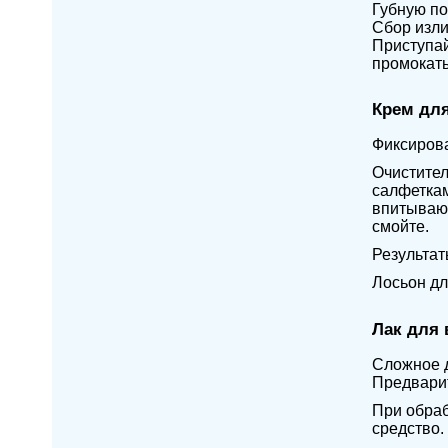
Губную по
Сбор изли
Приступа
промокать
Крем для
Фиксирова
Очистител
салфеткам
впитывающ
смойте.
Результат
Лосьон дл
Лак для 
Сложное д
Предварит
При обраб
средство.