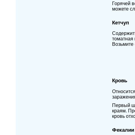
Горячей в
можете сл
Кетчуп
Содержит 
томатная 
Возьмите 
Кровь
Относится
заражения
Первый ша
краям. Пр
кровь отх
Фекалии