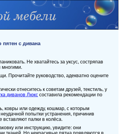
 пятен с дивана
аниковать. Не хватайтесь за уксус, состряпав
 многими.
ещи. Прочитайте руководство, адекватно оцените
чески отнеситесь к советам друзей, текстиль, у
ка диванов Люкс
составила рекомендации по
ь, ковры или одежду, кошмар, с которым
 неудачной попытки устранения, причинив
 вставляют палки в колёса.
ковку или инструкцию, увидите: они
чи тканей. Но некрасивые пятна появляются в