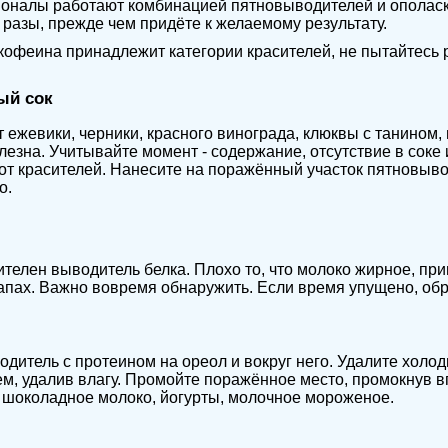
налы работают комбинацией пятновыводителей и ополаски
разы, прежде чем придёте к желаемому результату.
кофеина принадлежит категории красителей, не пытайтесь 
ый сок
 ежевики, черники, красного винограда, клюквы с танином,
лезна. Учитывайте момент - содержание, отсутствие в соке 
от красителей. Нанесите на поражённый участок пятновыво
о.
телен выводитель белка. Плохо то, что молоко жирное, прив
апах. Важно вовремя обнаружить. Если время упущено, об
дитель с протеином на ореол и вокруг него. Удалите холод
м, удалив влагу. Промойте поражённое место, промокнув 
 шоколадное молоко, йогурты, молочное мороженое.