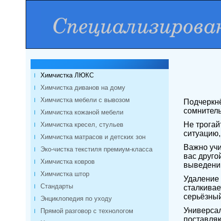
Химчистка ЛЮКС
Химчистка диванов на дому
Химчистка мебели с вывозом
Подчеркнё
сомнитель
Химчистка кожаной мебели
Не трогай
Химчистка кресел, стульев
ситуацию,
Химчистка матрасов и детских зон
Важно учи
Эко-чистка текстиля премиум-класса
вас друго
Химчистка ковров
выведени
Химчистка штор
Удаление 
Стандарты
сталкивае
серьёзный
Энциклопедия по уходу
Универсал
Прямой разговор с технологом
поставляю