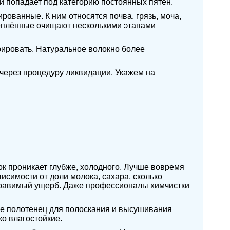
и попадает под категорию постоянных пятен.
рованные. К ним относятся почва, грязь, моча,
креплённые очищают несколькими этапами
рировать. Натуральное волокно более
 через процедуру ликвидации. Укажем на
ток проникает глубже, холодного. Лучше вовремя
исимости от доли молока, сахара, сколько
правимый ущерб. Даже профессионалы химчистки
ие полотенец для полоскания и высушивания
ко влагостойкие.