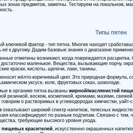
ых зонах предметов, заметны. Тестируем на локальном, ма
ность.
Типы пятен
й ключевой фактор - тип пятна. Многие находят сработавш
 её к другому. Дадим базовые знания о диапазоне примене
нные отметины возникают, когда повреждается расцветка. 
достаточно маленькое. Вещества, вызывающие порчу, окра
ские краски, кислоты, щелочи, лаки, танины.
еносит жёлто-коричневый цвет. Это природная формула, со
ьзамическом уксусе, коле, фруктовых соках, шоколаде.
ые в органике пятна вызваны
жирной/маслянистой пищ
ой резинкой, воском, косметикой, кремами, мазями, свежей
 говорим о растворимых в углеводородах химчистки, уайт-с
е
охватывают широкий спектр напитков, телесных жидкостей,
зия классифицируют по разным подтипам. Связано с тем, ч
щества, требующие высокого уровня ухода.
 пищевых красителей
, искусственно окрашенных напитков