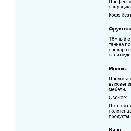
Профессио
операцию 
Кофе без 
Фруктов
Тёмный от
танина по
препарат 
если видн
Молоко
Предпочти
вызовет з
мебели.
Свежее:
Пятновыво
полотенце
продукты,
Вино