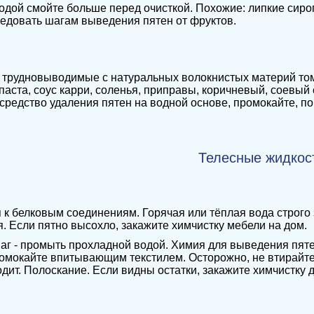
одой смойте больше перед очисткой. Похожие: липкие сиро
едовать шагам выведения пятен от фруктов.
трудновыводимые с натуральных волокнистых материй томат
паста, соус карри, соленья, приправы, коричневый, соевый с
средство удаления пятен на водной основе, промокайте, п
Телесные жидкос
 к белковым соединениям. Горячая или тёплая вода строго
. Если пятно высохло, закажите химчистку мебели на дом.
г - промыть прохладной водой. Химия для выведения пяте
омокайте впитывающим текстилем. Осторожно, не втирайте
одит. Полоскание. Если видны остатки, закажите химчистку 