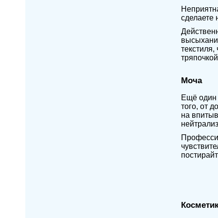
Неприятна
сделаете 
Действенн
высыхания
текстиля,
тряпочкой
Моча
Ещё один 
того, от 
на впитыв
нейтрализ
Профессио
чувствите
постирайт
Космети