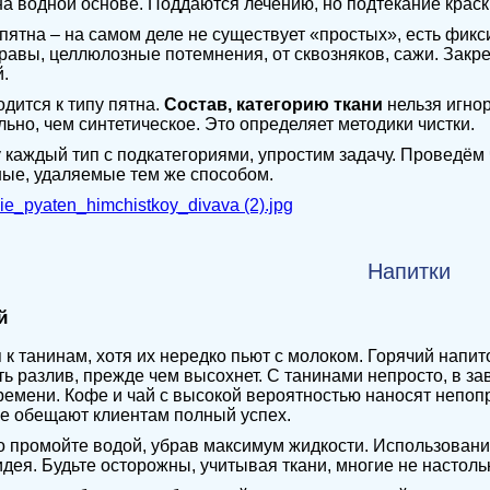
а водной основе. Поддаются лечению, но подтекание краск
ятна – на самом деле не существует «простых», есть фикси
травы, целлюлозные потемнения, от сквозняков, сажи. За
.
одится к типу пятна.
Состав, категорию ткани
нельзя игно
льно, чем синтетическое. Это определяет методики чистки.
 каждый тип с подкатегориями, упростим задачу. Проведём
ые, удаляемые тем же способом.
Напитки
й
 к танинам, хотя их нередко пьют с молоком. Горячий напи
ь разлив, прежде чем высохнет. С танинами непросто, в зав
емени. Кофе и чай с высокой вероятностью наносят непо
е обещают клиентам полный успех.
 промойте водой, убрав максимум жидкости. Использован
дея. Будьте осторожны, учитывая ткани, многие не настоль