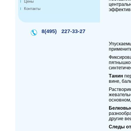
Цены
центральн
Контакты
эффектив
8(495)
227-33-27
Упускаемы
применить
Фиксирова
пятнышко 
синтетиче
Танин
пер
вине, бал
Растворим
жевательн
основном,
Белковы
разнообра
другие ве
Следы от