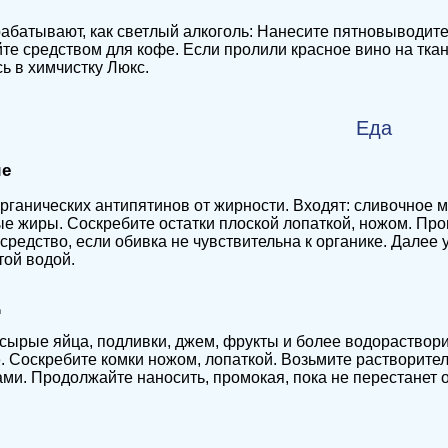
абатывают, как светлый алкоголь: Нанесите пятновыводите
те средством для кофе. Если пролили красное вино на ткан
ь в химчистку Люкс.
Еда
ые
рганических антипятинов от жирности. Входят: сливочное м
ые жиры.
Соскребите остатки плоской лопаткой, ножом. Про
средство, если обивка не чувствительна к органике. Далее
той водой.
д
сырые яйца, подливки, джем, фрукты и более водораствори
 Соскребите комки ножом, лопаткой. Возьмите растворите
ми. Продолжайте наносить, промокая, пока не перестанет 