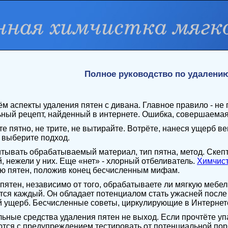
Полное руководство по удалению
м аспекты удаления пятен с дивана. Главное правило - не п
ный рецепт, найденный в интернете. Ошибка, совершаемая
те пятно, не трите, не вытирайте. Вотрёте, нанеся ущерб в
 выберите подход.
тывать обрабатываемый материал, тип пятна, метод. Скепти
й, нежели у них. Еще «нет» - хлорный отбеливатель.
Химчист
ю пятен, положив конец бесчисленным мифам.
пятен, независимо от того, обрабатываете ли мягкую мебел
тся каждый. Он обладает потенциалом стать ужасней после
 ущерб. Бесчисленные советы, циркулирующие в Интернете
ьные средства удаления пятен не выход. Если прочтёте упа
тся с предупреждением тестировать от потенциальной пор