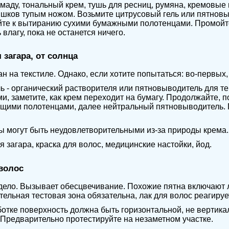
маду, тональный крем, тушь для ресниц, румяна, кремовые 
шков тупым ножом. Возьмите цитрусовый гель или пятновыв
йте к вытиранию сухими бумажными полотенцами. Промойт
 влагу, пока не останется ничего.
 загара, от солнца
н на текстиле. Однако, если хотите попытаться: во-первых,
ь - органический растворителя или пятновыводитель для т
и, заметите, как крем переходит на бумагу. Продолжайте, 
ими полотенцами, далее нейтральный пятновыводитель. П
ы могут быть неудовлетворительными из-за природы крема.
я загара, краска для волос, медицинские настойки, йод.
волос
ело. Вызывает обесцвечивание. Похожие пятна включают 
ельная тестовая зона обязательна, лак для волос реагиру
отке поверхность должна быть горизонтальной, не вертик
 Предварительно протестируйте на незаметном участке.