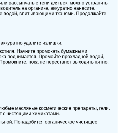
или рассыпчатые тени для век, можно устранить.
одитель на органике, аккуратно нанесите.
е водой, впитывающими тканями. Продолжайте
 аккуратно удалите излишки.
екстиля. Начните промокать бумажными
пока поднимается. Промойте прохладной водой,
ромокните, пока не перестанет выходить пятно,
любые масляные косметические препараты, гели.
ет с чистящими химикатами.
альной. Понадобится органическое чистящее