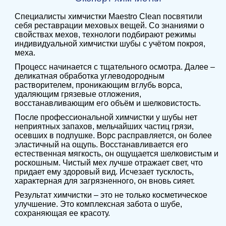
Специалисты химчистки Maestro Clean посвятили
себя реставрации меховых вещей. Со знаниями о
свойствах мехов, технологи подбирают режимы
индивидуальной химчистки шубы с учётом покроя,
меха.
Процесс начинается с тщательного осмотра. Далее –
деликатная обработка углеводородным
растворителем, проникающим вглубь ворса,
удаляющим грязевые отложения,
восстанавливающим его объём и шелковистость.
После профессиональной химчистки у шубы нет
неприятных запахов, мельчайших частиц грязи,
осевших в подпушке. Ворс расправляется, он более
эластичный на ощупь. Восстанавливается его
естественная мягкость, он ощущается шелковистым и
роскошным. Чистый мех лучше отражает свет, что
придает ему здоровый вид. Исчезает тусклость,
характерная для загрязненного, он вновь сияет.
Результат химчистки – это не только косметическое
улучшение. Это комплексная забота о шубе,
сохраняющая ее красоту.