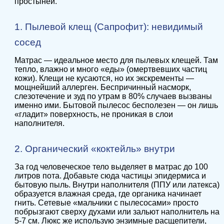
простыней.
1. Пылевой клещ (Сапрофит): невидимый
сосед
Матрас — идеальное место для пылевых клещей. Там
тепло, влажно и много «еды» (омертвевших частиц
кожи). Клещи не кусаются, но их экскременты —
мощнейший аллерген. Беспричинный насморк,
слезотечение и зуд по утрам в 80% случаев вызваны
именно ими. Бытовой пылесос бесполезен — он лишь
«гладит» поверхность, не проникая в слои
наполнителя.
2. Органический «коктейль» внутри
За год человеческое тело выделяет в матрас до 100
литров пота. Добавьте сюда частицы эпидермиса и
бытовую пыль. Внутри наполнителя (ППУ или латекса)
образуется влажная среда, где органика начинает
гнить. Сетевые «мальчики с пылесосами» просто
побрызгают сверху духами или зальют наполнитель на
5-7 см. Люкс же использую энзимные расщепители,